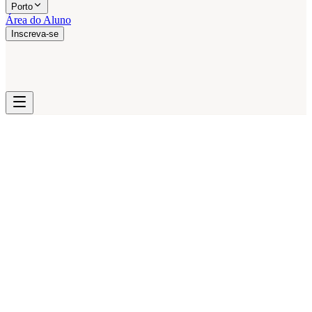
Porto
Área do Aluno
Inscreva-se
Lisboa
Escola Vecchi-Costa
Porto
Escola Guilhermina Suggia