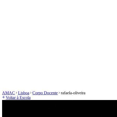
História e Missão
Órgãos Sociais
Associados de
Mérito
Alumni
Produtos
Estatutos
Área de Associados
Área Privada
Início
Escola
Eventos
Masterclasses
Concurso Vecchi-
Costa
Inscrições
Documentos
Galeria
Início
Escola
Eventos
Masterclasses
Prémio Ilda Moura
Coro Cantar
Bombarda
Inscrições
Documentos
Galeria
AMAC
Lisboa
Corpo Docente
rafaela-oliveira
Voltar à Escola