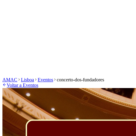
História e Missão
Órgãos Sociais
Associados de
Mérito
Alumni
Produtos
Estatutos
Área de Associados
Área Privada
Início
Escola
Eventos
Masterclasses
Concurso Vecchi-
Costa
Inscrições
Documentos
Galeria
Início
Escola
Eventos
Masterclasses
Prémio Ilda Moura
Coro Cantar
Bombarda
Inscrições
Documentos
Galeria
AMAC
Lisboa
Eventos
concerto-dos-fundadores
Voltar a Eventos