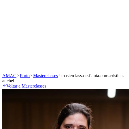
História e Missão
Órgãos Sociais
Associados de
Mérito
Alumni
Produtos
Estatutos
Área de Associados
Área Privada
Início
Escola
Eventos
Masterclasses
Concurso Vecchi-
Costa
Inscrições
Documentos
Galeria
Início
Escola
Eventos
Masterclasses
Prémio Ilda Moura
Coro Cantar
Bombarda
Inscrições
Documentos
Galeria
AMAC
Porto
Masterclasses
masterclass-de-flauta-com-cristina-
anchel
Voltar a Masterclasses