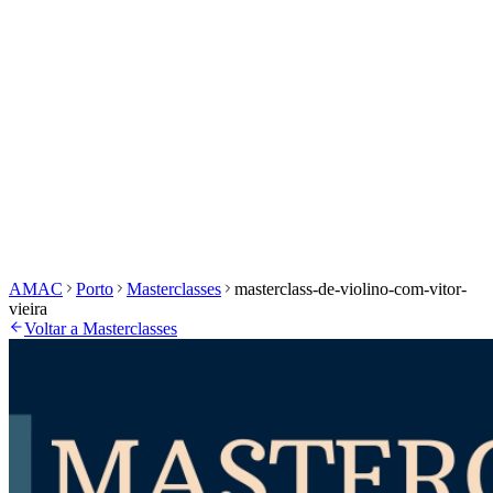
História e Missão
Órgãos Sociais
Associados de
Mérito
Alumni
Produtos
Estatutos
Área de Associados
Área Privada
Início
Escola
Eventos
Masterclasses
Concurso Vecchi-
Costa
Inscrições
Documentos
Galeria
Início
Escola
Eventos
Masterclasses
Prémio Ilda Moura
Coro Cantar
Bombarda
Inscrições
Documentos
Galeria
AMAC
Porto
Masterclasses
masterclass-de-violino-com-vitor-
vieira
Voltar a Masterclasses